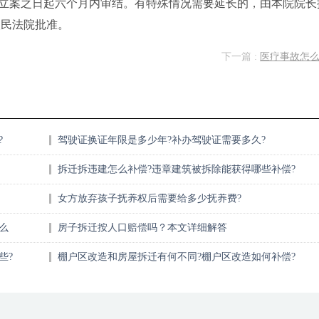
立案之日起六个月内审结。有特殊情况需要延长的，由本院院长
人民法院批准。
下一篇 :
医疗事故怎
?
驾驶证换证年限是多少年?补办驾驶证需要多久?
拆迁拆违建怎么补偿?违章建筑被拆除能获得哪些补偿?
女方放弃孩子抚养权后需要给多少抚养费?
么
房子拆迁按人口赔偿吗？本文详细解答
些?
棚户区改造和房屋拆迁有何不同?棚户区改造如何补偿?