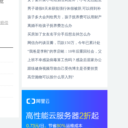
批
被抓：她诱惑我
男子请假8天未获批强行休假被辞,可以得到补
偿金吗
孩子多大会判给男方，孩子抚养费可以用财产
么赔偿
抵吗?
离婚不给孩子抚养费怎么办
买房加了女友名字分手后想去掉怎么办
网信办约谈豆瓣，罚款150万，今年已累计处
罚900万
“我爸是李刚”的李启铭：10年后重回社会，父
母失联企业不敢要
上班不幸感染病毒算工伤吗？感染后居家办公
发不发工资？
跟练健身视频导致自己受伤博主是否要担责
高空抛物可以按什么罪入刑?