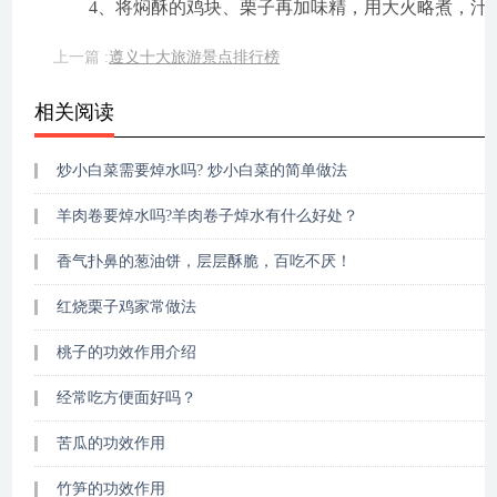
4、将焖酥的鸡块、栗子再加味精，用大火略煮，汁
上一篇 :
遵义十大旅游景点排行榜
相关阅读
炒小白菜需要焯水吗? 炒小白菜的简单做法
羊肉卷要焯水吗?羊肉卷子焯水有什么好处？
香气扑鼻的葱油饼，层层酥脆，百吃不厌！
红烧栗子鸡家常做法
桃子的功效作用介绍
经常吃方便面好吗？
苦瓜的功效作用
竹笋的功效作用