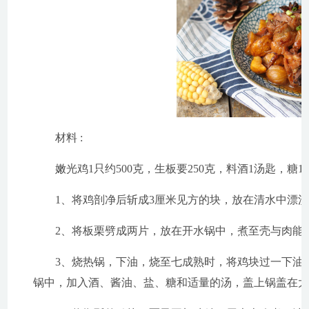
材料 :
嫩光鸡1只约500克，生板要250克，料酒1汤匙，糖
1、将鸡剖净后斩成3厘米见方的块，放在清水中漂
2、将板栗劈成两片，放在开水锅中，煮至壳与肉能
3、烧热锅，下油，烧至七成熟时，将鸡块过一下油
锅中，加入酒、酱油、盐、糖和适量的汤，盖上锅盖在