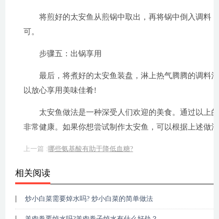
将煎好的太安鱼从煎锅中取出，再将锅中倒入调料，
可。
步骤五：出锅享用
最后，将煮好的太安鱼装盘，淋上热气腾腾的调料
以放心享用美味佳肴!
太安鱼做法是一种深受人们欢迎的美食。通过以上
非常健康。如果你想尝试制作太安鱼，可以根据上述做
上一篇 :
哪些氨基酸有助于降低血糖?
相关阅读
炒小白菜需要焯水吗? 炒小白菜的简单做法
羊肉卷要焯水吗?羊肉卷子焯水有什么好处？