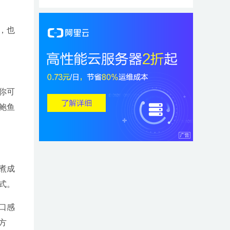
，也
你可
鲍鱼
煮成
式。
口感
方