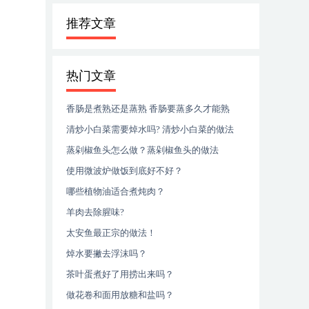
推荐文章
热门文章
香肠是煮熟还是蒸熟 香肠要蒸多久才能熟
清炒小白菜需要焯水吗? 清炒小白菜的做法
蒸剁椒鱼头怎么做？蒸剁椒鱼头的做法
使用微波炉做饭到底好不好？
哪些植物油适合煮炖肉？
羊肉去除腥味?
太安鱼最正宗的做法！
焯水要撇去浮沫吗？
茶叶蛋煮好了用捞出来吗？
做花卷和面用放糖和盐吗？