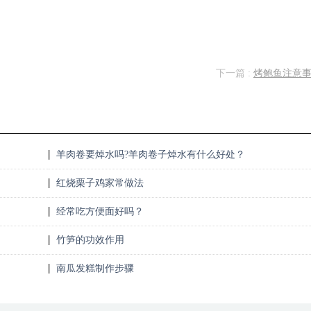
下一篇 :
烤鲍鱼注意
羊肉卷要焯水吗?羊肉卷子焯水有什么好处？
红烧栗子鸡家常做法
经常吃方便面好吗？
竹笋的功效作用
南瓜发糕制作步骤